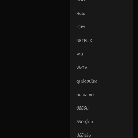
HBO
Hulu
iQiYi
NETFLIX
Viu
WeTV
ดูหนังชนโรง
หนังเอเชีย
ซีรี่ย์จีน
ซีรีย์ญี่ปุ่น
ซีรีย์ฝรั่ง