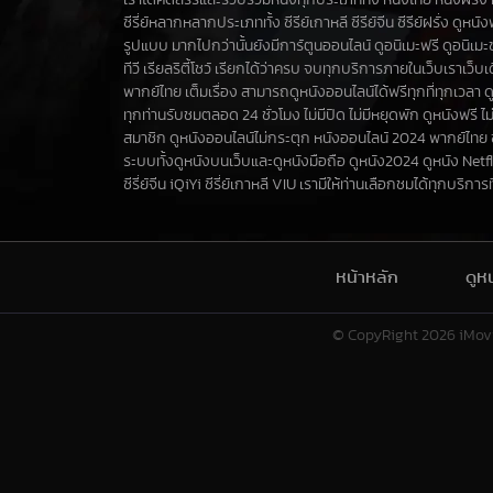
เราได้คัดสรรและรวบรวมหนังทุกประเภททั้ง หนังไทย หนังฝรั่ง ห
ซีรี่ย์หลากหลากประเภททั้ง ซีรีย์เกาหลี ซีรีย์จีน ซีรีย์ฝรั่ง ดูหน
รูปแบบ มากไปกว่านั้นยังมีการ์ตูนออนไลน์ ดูอนิเมะฟรี ดูอนิเม
ทีวี เรียลริตี้โชว์ เรียกได้ว่าครบ จบทุกบริการภายในเว็บเราเว็
พากย์ไทย เต็มเรื่อง สามารถดูหนังออนไลน์ได้ฟรีทุกที่ทุกเวลา ด
ทุกท่านรับชมตลอด 24 ชั่วโมง ไม่มีปิด ไม่มีหยุดพัก ดูหนังฟรี ไม่
สมาชิก ดูหนังออนไลน์ไม่กระตุก หนังออนไลน์ 2024 พากย์ไทย
ระบบทั้งดูหนังบนเว็บและดูหนังมือถือ ดูหนัง2024 ดูหนัง Netf
ซีรี่ย์จีน iQiYi ซีรี่ย์เกาหลี VIU เรามีให้ท่านเลือกชมได้ทุกบริการที่น
หน้าหลัก
ดูห
© CopyRight 2026
iMov