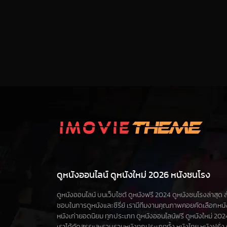
ดูหนังออนไลน์ ดูหนังใหม่ 2026 หนังชนโรง
ดูหนังออนไลน์ บนเว็บไซต์ ดูหนังฟรี 2024 ดูหนังชนโรงล่าสุด สำห
ชอบในการดูหนังและซีรี่ย์ เรามีทีมงานคุณภาพคอยคัดเลือกหน
หนังเก่ายอดนิยม ทุกประเภท ดูหนังออนไลน์ฟรี ดูหนังใหม่ 2024 ดูซ