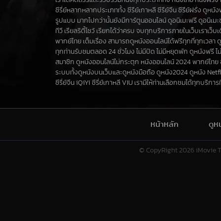
เราได้คัดสรรและรวบรวมหนังทุกประเภททั้ง หนังไทย หนังฝรั่ง ห
ซีรี่ย์หลากหลากประเภททั้ง ซีรีย์เกาหลี ซีรีย์จีน ซีรีย์ฝรั่ง ดูหน
รูปแบบ มากไปกว่านั้นยังมีการ์ตูนออนไลน์ ดูอนิเมะฟรี ดูอนิเม
ทีวี เรียลริตี้โชว์ เรียกได้ว่าครบ จบทุกบริการภายในเว็บเราเว็
พากย์ไทย เต็มเรื่อง สามารถดูหนังออนไลน์ได้ฟรีทุกที่ทุกเวลา ด
ทุกท่านรับชมตลอด 24 ชั่วโมง ไม่มีปิด ไม่มีหยุดพัก ดูหนังฟรี ไม่
สมาชิก ดูหนังออนไลน์ไม่กระตุก หนังออนไลน์ 2024 พากย์ไทย
ระบบทั้งดูหนังบนเว็บและดูหนังมือถือ ดูหนัง2024 ดูหนัง Netf
ซีรี่ย์จีน iQiYi ซีรี่ย์เกาหลี VIU เรามีให้ท่านเลือกชมได้ทุกบริการที่น
หน้าหลัก
ดูห
© CopyRight 2026
iMovie 