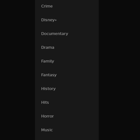
Crime
Disney+
Documentary
Drama
Family
Fantasy
History
Hits
Horror
Music