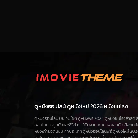
ดูหนังออนไลน์ ดูหนังใหม่ 2026 หนังชนโรง
ดูหนังออนไลน์ บนเว็บไซต์ ดูหนังฟรี 2024 ดูหนังชนโรงล่าสุด สำห
ชอบในการดูหนังและซีรี่ย์ เรามีทีมงานคุณภาพคอยคัดเลือกหน
หนังเก่ายอดนิยม ทุกประเภท ดูหนังออนไลน์ฟรี ดูหนังใหม่ 2024 ดูซ