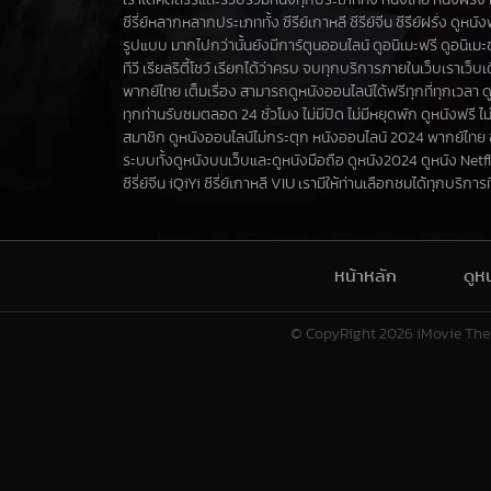
เราได้คัดสรรและรวบรวมหนังทุกประเภททั้ง หนังไทย หนังฝรั่ง ห
ซีรี่ย์หลากหลากประเภททั้ง ซีรีย์เกาหลี ซีรีย์จีน ซีรีย์ฝรั่ง ดูหน
รูปแบบ มากไปกว่านั้นยังมีการ์ตูนออนไลน์ ดูอนิเมะฟรี ดูอนิเม
ทีวี เรียลริตี้โชว์ เรียกได้ว่าครบ จบทุกบริการภายในเว็บเราเว็
พากย์ไทย เต็มเรื่อง สามารถดูหนังออนไลน์ได้ฟรีทุกที่ทุกเวลา ด
ทุกท่านรับชมตลอด 24 ชั่วโมง ไม่มีปิด ไม่มีหยุดพัก ดูหนังฟรี ไม่
สมาชิก ดูหนังออนไลน์ไม่กระตุก หนังออนไลน์ 2024 พากย์ไทย
ระบบทั้งดูหนังบนเว็บและดูหนังมือถือ ดูหนัง2024 ดูหนัง Netf
ซีรี่ย์จีน iQiYi ซีรี่ย์เกาหลี VIU เรามีให้ท่านเลือกชมได้ทุกบริการที่น
หน้าหลัก
ดูห
© CopyRight 2026
iMovie Th