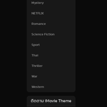
Mystery
NETFLIX
Romance
Science Fiction
Sport
Thai
Thriller
War
Western
ติดตาม iMovie Theme