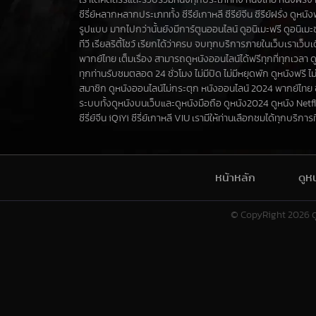
เราได้คัดสรรและรวบรวมหนังทุกประเภททั้ง หนังไทย หนังฝรั่ง ห
ซีรี่ย์หลากหลากประเภททั้ง ซีรีย์เกาหลี ซีรีย์จีน ซีรีย์ฝรั่ง ดูหน
รูปแบบ มากไปกว่านั้นยังมีการ์ตูนออนไลน์ ดูอนิเมะฟรี ดูอนิเม
ทีวี เรียลริตี้โชว์ เรียกได้ว่าครบ จบทุกบริการภายในเว็บเราเว็
พากย์ไทย เต็มเรื่อง สามารถดูหนังออนไลน์ได้ฟรีทุกที่ทุกเวลา ด
ทุกท่านรับชมตลอด 24 ชั่วโมง ไม่มีปิด ไม่มีหยุดพัก ดูหนังฟรี ไม่
สมาชิก ดูหนังออนไลน์ไม่กระตุก หนังออนไลน์ 2024 พากย์ไทย
ระบบทั้งดูหนังบนเว็บและดูหนังมือถือ ดูหนัง2024 ดูหนัง Netf
ซีรี่ย์จีน iQiYi ซีรี่ย์เกาหลี VIU เรามีให้ท่านเลือกชมได้ทุกบริการที่น
หน้าหลัก
ดูห
© CopyRight 2026