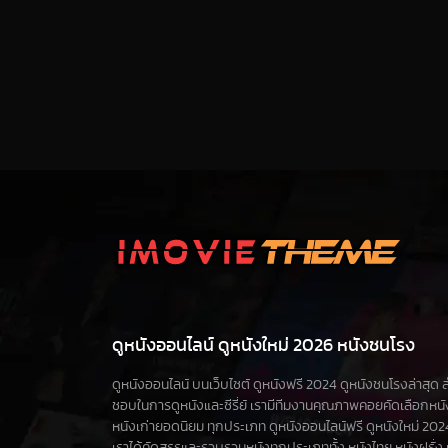
ดูหนังออนไลน์ ดูหนังใหม่ 2026 หนังชนโรง
ดูหนังออนไลน์ บนเว็บไซต์ ดูหนังฟรี 2024 ดูหนังชนโรงล่าสุด สำห
ชอบในการดูหนังและซีรี่ย์ เรามีทีมงานคุณภาพคอยคัดเลือกหน
หนังเก่ายอดนิยม ทุกประเภท ดูหนังออนไลน์ฟรี ดูหนังใหม่ 2024 ดูซ