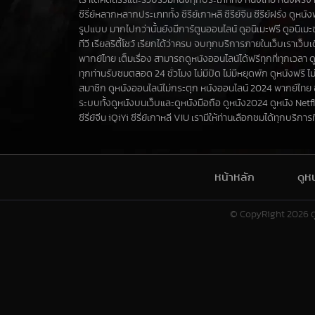
เราได้คัดสรรและรวบรวมหนังทุกประเภททั้ง หนังไทย หนังฝรั่ง ห
ซีรี่ย์หลากหลากประเภททั้ง ซีรีย์เกาหลี ซีรีย์จีน ซีรีย์ฝรั่ง ดูหน
รูปแบบ มากไปกว่านั้นยังมีการ์ตูนออนไลน์ ดูอนิเมะฟรี ดูอนิเม
ทีวี เรียลริตี้โชว์ เรียกได้ว่าครบ จบทุกบริการภายในเว็บเราเว็
พากย์ไทย เต็มเรื่อง สามารถดูหนังออนไลน์ได้ฟรีทุกที่ทุกเวลา ด
ทุกท่านรับชมตลอด 24 ชั่วโมง ไม่มีปิด ไม่มีหยุดพัก ดูหนังฟรี ไม่
สมาชิก ดูหนังออนไลน์ไม่กระตุก หนังออนไลน์ 2024 พากย์ไทย
ระบบทั้งดูหนังบนเว็บและดูหนังมือถือ ดูหนัง2024 ดูหนัง Netf
ซีรี่ย์จีน iQiYi ซีรี่ย์เกาหลี VIU เรามีให้ท่านเลือกชมได้ทุกบริการที่น
หน้าหลัก
ดูห
© CopyRight 2026