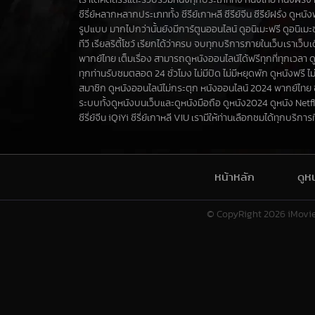
เราได้คัดสรรและรวบรวมหนังทุกประเภททั้ง หนังไทย หนังฝรั่ง ห
ซีรี่ย์หลากหลากประเภททั้ง ซีรีย์เกาหลี ซีรีย์จีน ซีรีย์ฝรั่ง ดูหน
รูปแบบ มากไปกว่านั้นยังมีการ์ตูนออนไลน์ ดูอนิเมะฟรี ดูอนิเม
ทีวี เรียลริตี้โชว์ เรียกได้ว่าครบ จบทุกบริการภายในเว็บเราเว็
พากย์ไทย เต็มเรื่อง สามารถดูหนังออนไลน์ได้ฟรีทุกที่ทุกเวลา ด
ทุกท่านรับชมตลอด 24 ชั่วโมง ไม่มีปิด ไม่มีหยุดพัก ดูหนังฟรี ไม่
สมาชิก ดูหนังออนไลน์ไม่กระตุก หนังออนไลน์ 2024 พากย์ไทย
ระบบทั้งดูหนังบนเว็บและดูหนังมือถือ ดูหนัง2024 ดูหนัง Netf
ซีรี่ย์จีน iQiYi ซีรี่ย์เกาหลี VIU เรามีให้ท่านเลือกชมได้ทุกบริการที่น
หน้าหลัก
ดูห
© CopyRight 2026
iMovi