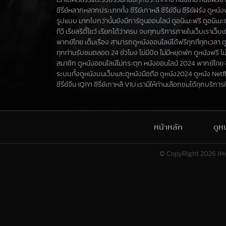
เราได้คัดสรรและรวบรวมหนังทุกประเภททั้ง หนังไทย หนังฝรั่ง ห
ซีรี่ย์หลากหลากประเภททั้ง ซีรีย์เกาหลี ซีรีย์จีน ซีรีย์ฝรั่ง ดูหน
รูปแบบ มากไปกว่านั้นยังมีการ์ตูนออนไลน์ ดูอนิเมะฟรี ดูอนิเม
ทีวี เรียลริตี้โชว์ เรียกได้ว่าครบ จบทุกบริการภายในเว็บเราเว็
พากย์ไทย เต็มเรื่อง สามารถดูหนังออนไลน์ได้ฟรีทุกที่ทุกเวลา ด
ทุกท่านรับชมตลอด 24 ชั่วโมง ไม่มีปิด ไม่มีหยุดพัก ดูหนังฟรี ไม่
สมาชิก ดูหนังออนไลน์ไม่กระตุก หนังออนไลน์ 2024 พากย์ไทย
ระบบทั้งดูหนังบนเว็บและดูหนังมือถือ ดูหนัง2024 ดูหนัง Netf
ซีรี่ย์จีน iQiYi ซีรี่ย์เกาหลี VIU เรามีให้ท่านเลือกชมได้ทุกบริการที่น
หน้าหลัก
ดูห
© CopyRight 2026
iM