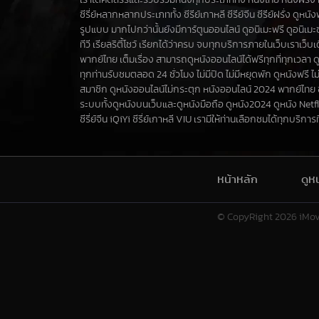
เราได้คัดสรรและรวบรวมหนังทุกประเภททั้ง หนังไทย หนังฝรั่ง ห
ซีรี่ย์หลากหลากประเภททั้ง ซีรีย์เกาหลี ซีรีย์จีน ซีรีย์ฝรั่ง ดูหน
รูปแบบ มากไปกว่านั้นยังมีการ์ตูนออนไลน์ ดูอนิเมะฟรี ดูอนิเม
ทีวี เรียลริตี้โชว์ เรียกได้ว่าครบ จบทุกบริการภายในเว็บเราเว็
พากย์ไทย เต็มเรื่อง สามารถดูหนังออนไลน์ได้ฟรีทุกที่ทุกเวลา ด
ทุกท่านรับชมตลอด 24 ชั่วโมง ไม่มีปิด ไม่มีหยุดพัก ดูหนังฟรี ไม่
สมาชิก ดูหนังออนไลน์ไม่กระตุก หนังออนไลน์ 2024 พากย์ไทย
ระบบทั้งดูหนังบนเว็บและดูหนังมือถือ ดูหนัง2024 ดูหนัง Netf
ซีรี่ย์จีน iQiYi ซีรี่ย์เกาหลี VIU เรามีให้ท่านเลือกชมได้ทุกบริการที่น
หน้าหลัก
ดูห
© CopyRight 2026
iMo