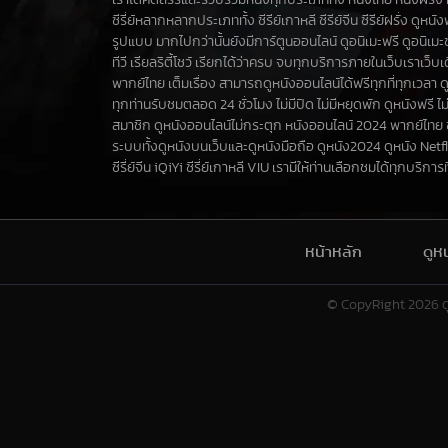
เราได้คัดสรรและรวบรวมหนังทุกประเภททั้ง หนังไทย หนังฝรั่ง ห
ซีรี่ย์หลากหลากประเภททั้ง ซีรีย์เกาหลี ซีรีย์จีน ซีรีย์ฝรั่ง ดูหน
รูปแบบ มากไปกว่านั้นยังมีการ์ตูนออนไลน์ ดูอนิเมะฟรี ดูอนิเม
ทีวี เรียลริตี้โชว์ เรียกได้ว่าครบ จบทุกบริการภายในเว็บเราเว็
พากย์ไทย เต็มเรื่อง สามารถดูหนังออนไลน์ได้ฟรีทุกที่ทุกเวลา ด
ทุกท่านรับชมตลอด 24 ชั่วโมง ไม่มีปิด ไม่มีหยุดพัก ดูหนังฟรี ไม่
สมาชิก ดูหนังออนไลน์ไม่กระตุก หนังออนไลน์ 2024 พากย์ไทย
ระบบทั้งดูหนังบนเว็บและดูหนังมือถือ ดูหนัง2024 ดูหนัง Netf
ซีรี่ย์จีน iQiYi ซีรี่ย์เกาหลี VIU เรามีให้ท่านเลือกชมได้ทุกบริการที่น
หน้าหลัก
ดูห
© CopyRight 2026