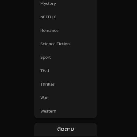
Mystery
NETFLIX
Romance
Science Fiction
Sport
Thai
Thriller
War
Western
ติดตาม